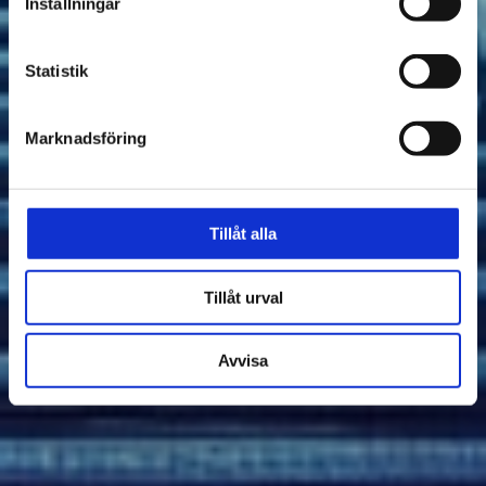
Inställningar
Statistik
SVENSK BYGGNORM FÖR
Marknadsföring
TRAPPOR
"Det finns regler för trappor att
förhålla sig till"
Tillåt alla
Tillåt urval
Avvisa