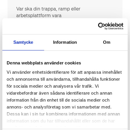
Var ska din trappa, ramp eller
arbetsplattform vara
Inomhus
Utomhus
Typ av produkt
Samtycke
Information
Om
Namn /Företag
*
Denna webbplats använder cookies
Vi använder enhetsidentifierare för att anpassa innehållet
och annonserna till användarna, tillhandahålla funktioner
Telefon
*
för sociala medier och analysera vår trafik. Vi
vidarebefordrar även sådana identifierare och annan
information från din enhet till de sociala medier och
E-post
*
annons- och analysföretag som vi samarbetar med.
Dessa kan i sin tur kombinera informationen med annan
information som du har tillhandahållit eller som de har
Ditt meddelande
*
samlat in när du har använt deras tjänster.