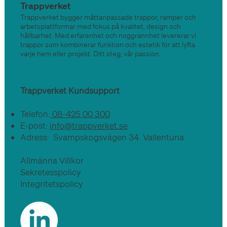
Trappverket
Trappverket bygger måttanpassade trappor, ramper och
arbetsplattformar med fokus på kvalitet, design och
hållbarhet. Med erfarenhet och noggrannhet levererar vi
trappor som kombinerar funktion och estetik för att lyfta
varje hem eller projekt. Ditt steg, vår passion.
Trappverket Kundsupport
Telefon:
08-425 00 300
E-post:
info@trappverket.se
Adress: Svampskogsvägen 34. Vallentuna
Allmänna Villkor
Sekretesspolicy
Integritetspolicy