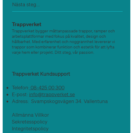
Nästa steg...
Trappverket
Trappverket bygger måttanpassade trappor, ramper och
arbetsplattformar med fokus på kvalitet, design och
hållbarhet. Med erfarenhet och noggrannhet levererar vi
trappor som kombinerar funktion och estetik för att lyfta
varje hem eller projekt. Ditt steg, vår passion.
Trappverket Kundsupport
Telefon:
08-425 00 300
E-post:
info@trappverket.se
Adress: Svampskogsvägen 34. Vallentuna
Allmänna Villkor
Sekretesspolicy
Integritetspolicy